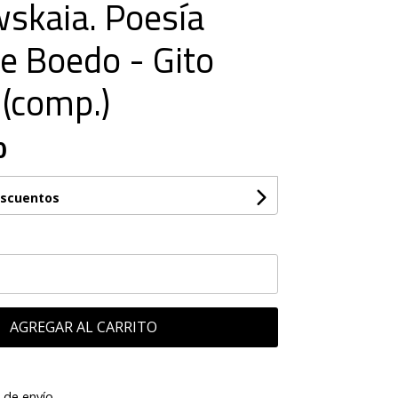
skaia. Poesía
de Boedo - Gito
(comp.)
0
escuentos
AGREGAR AL CARRITO
 de envío