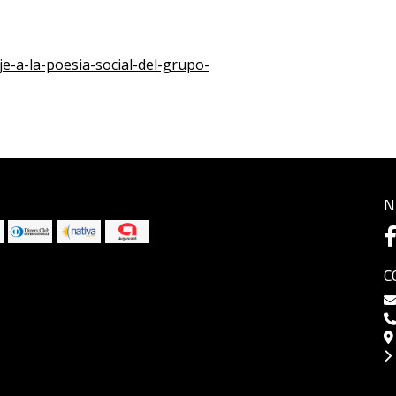
e-a-la-poesia-social-del-grupo-
N
C