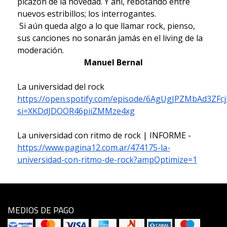
picazón de la novedad. Y ahí, rebotando entre
nuevos estribillos; los interrogantes.
Si aún queda algo a lo que llamar rock, pienso,
sus canciones no sonarán jamás en el living de la
moderación.
Manuel Bernal
La universidad del rock
https://open.spotify.com/episode/6AgUgJPZMbAd3ZFcj
si=XKDdJDOOR46piiZMMze4xg
La universidad con ritmo de rock | INFORME -
https://www.pagina12.com.ar/474175-la-
universidad-con-ritmo-de-rock?ampOptimize=1
MEDIOS DE PAGO