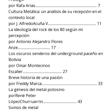
por Rafa Arias.................................................................................. 7
Cultura Metálica: un análisis de su recepción en el
contexto local
por J. AlfredoAcuña V................................................................ 11
La ideología del rock de los 80 según mi
percepción
por Antonio Alejandro Flores
Anze........................................... 17
Los oscuros senderos del underground paceño en
Bolivia
por Omar Montecinos
Escalier.................................................... 27
Breve historia de una pasión
por Freddy Marca.......................................................................... 33
La génesis del metal potosino
porRené Peter
LópezChurruarrin............................................. 43
Somos de metal